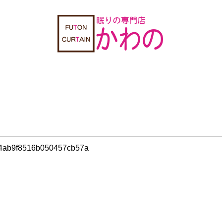
b4ab9f8516b050457cb57a