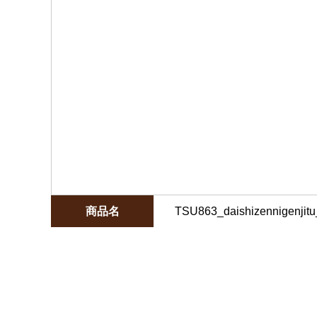
商品名
TSU863_daishizennigenji